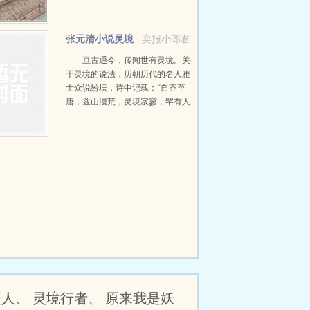
游。”“灵境不可状，鬼工谅难
求。” …
张元清小说灵境
卖报小郎君
行者
亘古通今，传闻世有灵境。关
于灵境的说法，历朝历代的名人雅
士众说纷坛，诗中记载：“自齐至
唐，兹山濅荒，灵境寂寥，罕有人
游。”“灵境不可状，鬼工谅难
求。” …
人、 灵境行者、 原来我是妖