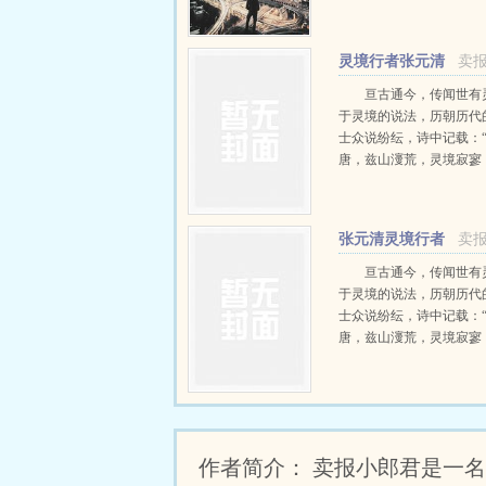
为我十八那年就死了。”
Σ(っ°Д°;)っ …
灵境行者张元清
卖
全文完整版
亘古通今，传闻世有
于灵境的说法，历朝历代
士众说纷纭，诗中记载：
唐，兹山濅荒，灵境寂寥
游。”“灵境不可状，鬼工
求。” …
张元清灵境行者
卖
免费阅读全文
亘古通今，传闻世有
于灵境的说法，历朝历代
士众说纷纭，诗中记载：
唐，兹山濅荒，灵境寂寥
游。”“灵境不可状，鬼工
求。” …
作者简介： 卖报小郎君是一名