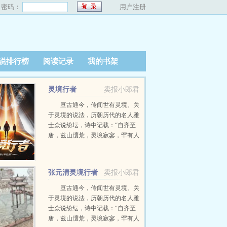
密码：
用户注册
说排行榜
阅读记录
我的书架
灵境行者
卖报小郎君
亘古通今，传闻世有灵境。关
于灵境的说法，历朝历代的名人雅
士众说纷坛，诗中记载：“自齐至
唐，兹山濅荒，灵境寂寥，罕有人
游。”“灵境不可状，鬼工谅难
求。” …
张元清灵境行者
卖报小郎君
全文免费阅读大结局
亘古通今，传闻世有灵境。关
于灵境的说法，历朝历代的名人雅
士众说纷纭，诗中记载：“自齐至
唐，兹山濅荒，灵境寂寥，罕有人