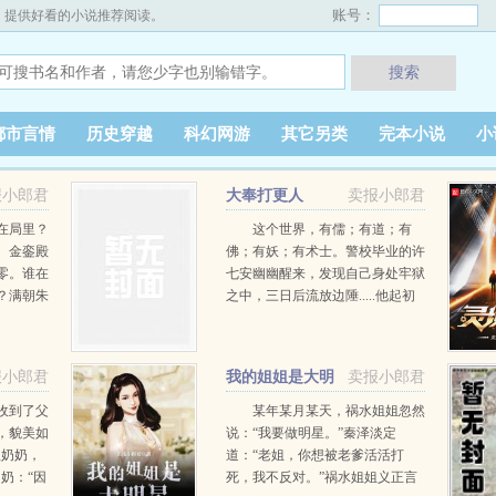
账号：
，提供好看的小说推荐阅读。
搜索
都市言情
历史穿越
科幻网游
其它另类
完本小说
小
报小郎君
大奉打更人
卖报小郎君
在局里？
这个世界，有儒；有道；有
。金銮殿
佛；有妖；有术士。警校毕业的许
零。谁在
七安幽幽醒来，发现自己身处牢狱
？满朝朱
之中，三日后流放边陲.....他起初
音。 …
的目的只是自保，顺便在这个没有
人权的社会里当个富家翁悠闲度
日。......多年后，许七安回首前
报小郎君
我的姐姐是大明
卖报小郎君
尘，身后是早已逝去的敌人和朋
星
友，以及累累白骨。滚滚长江东逝
收到了父
某年某月某天，祸水姐姐忽然
水，浪花淘尽英雄，是非成败转头
，貌美如
说：“我要做明星。”秦泽淡定
空。青山依旧在，几度夕阳红。
祖奶奶，
道：“老姐，你想被老爹活活打
PS：本书不悲剧！ …
奶：“因
死，我不反对。”祸水姐姐义正言