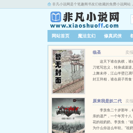
非凡小说网是个笔趣阁书友们收藏的免费小说网站
网站首页
魔法玄幻
修真武侠
临圣
卖
这天下谁在执棋，谁
刀笔写忠义，转身成谋逆
上舞未停，江山半壁已凋
封王拜相，谁在易子而食
紫谈社稷，无人肯听百姓
原来我是妖二代
卖
李羡鱼二十岁那年，
亲的遗产，一个年芳十八
花的祖奶奶。李羡鱼：“
为什么你这么年轻。”祖奶