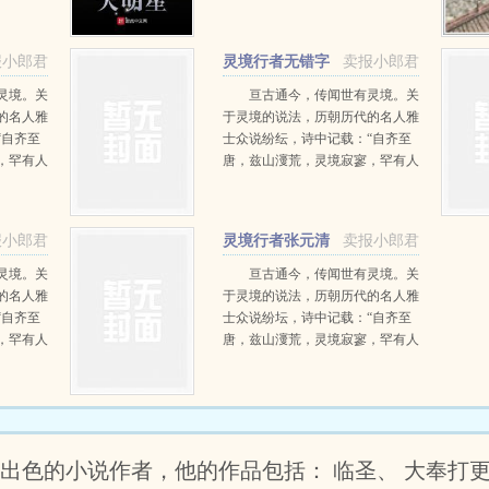
李羡鱼：
辞：“秦泽，你跟姐姐同居这么多
年，这个锅，你必须背。”这是一
个姐姐不断坑弟弟的故事。秦
报小郎君
灵境行者无错字
卖报小郎君
泽：“妈蛋，还好我有系统” …
精校版
灵境。关
亘古通今，传闻世有灵境。关
的名人雅
于灵境的说法，历朝历代的名人雅
“自齐至
士众说纷纭，诗中记载：“自齐至
，罕有人
唐，兹山濅荒，灵境寂寥，罕有人
谅难
游。”“灵境不可状，鬼工谅难
求。” …
报小郎君
灵境行者张元清
卖报小郎君
的前世
灵境。关
亘古通今，传闻世有灵境。关
的名人雅
于灵境的说法，历朝历代的名人雅
“自齐至
士众说纷坛，诗中记载：“自齐至
，罕有人
唐，兹山濅荒，灵境寂寥，罕有人
谅难
游。”“灵境不可状，鬼工谅难
求。” …
出色的小说作者，他的作品包括： 临圣、 大奉打更