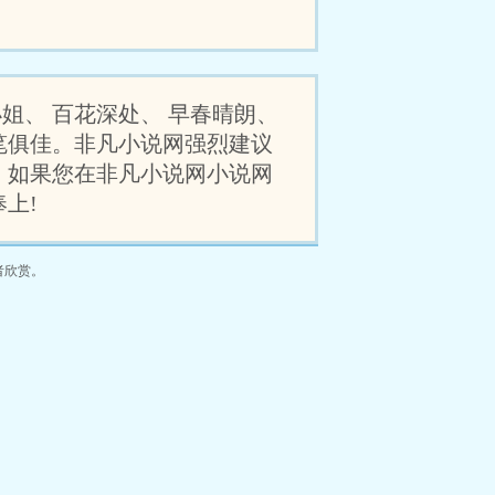
个很苦又很甜的故…
姐、 百花深处、 早春晴朗、
笔俱佳。非凡小说网强烈建议
！如果您在非凡小说网小说网
上!
者欣赏。