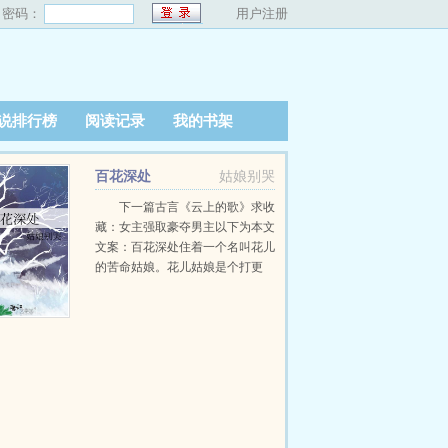
密码：
用户注册
说排行榜
阅读记录
我的书架
百花深处
姑娘别哭
下一篇古言《云上的歌》求收
藏：女主强取豪夺男主以下为本文
文案：百花深处住着一个名叫花儿
的苦命姑娘。花儿姑娘是个打更
人，每当夜幕降临，细细的手拿起
竹梆子跟在衙役身后，叫魂一样。
白二爷觉浅，每每入睡，那哆哆嗦
嗦的声音便入他耳扰他眠，久而久
之便想娶回家，堵她嘴，睡个安稳
觉。不成想，媒婆甫进门，屁股未
坐热，便被那好赖不知的花儿赶了
出来：“嫁谁也不嫁那臭名昭著的
白二爷！”不会写文案，大抵是一