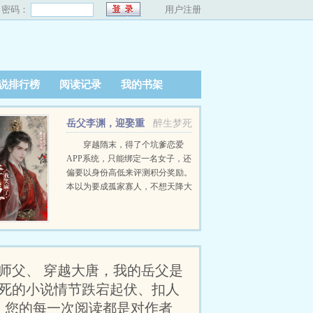
密码：
用户注册
说排行榜
阅读记录
我的书架
岳父李渊，迎娶重
醉生梦死
病李秀宁我笑麻了
穿越隋末，得了个坑爹恋爱
APP系统，只能绑定一名女子，还
偏要以身份高低来评测积分奖励。
本以为要成孤家寡人，不想天降大
运，李渊之女李秀宁重病，状如厉
鬼！为积分，别说如厉鬼，真鬼咱
也要上。只是不曾想……这万恶的
审美，简直让我笑麻了！ …
师父、 穿越大唐，我的岳父是
梦死的小说情节跌宕起伏、扣人
，您的每一次阅读都是对作者