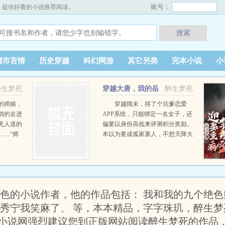
账号：
，提供好看的小说推荐阅读。
搜索
都市言情
历史穿越
科幻网游
其它另类
完本小说
小
醉生梦死
穿越大唐，我的岳
醉生梦死
父是李渊
的师娘，
穿越隋末，得了个坑爹恋爱
悄的走进
APP系统，只能绑定一名女子，还
无人道的
偏要以身份高低来评测积分奖励。
……“师
本以为要成孤家寡人，不想天降大
么叫，还
运，李渊之女李秀宁重病，状如厉
！” …
鬼！为积分，别说如厉鬼，真鬼咱
也要上。只是不曾想……这万恶的
审美，简直让我笑麻了！ …
出色的小说作者，他的作品包括： 我和我的九个绝色
李秀宁我笑麻了、 等，本本精品，字字珠玑，醉生
小说网强烈建议您到正版网站阅读醉生梦死的作品