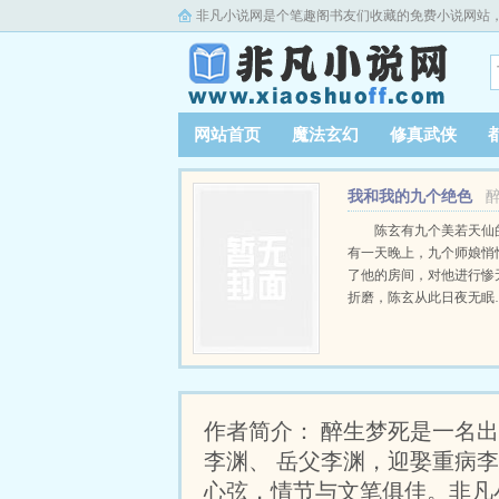
非凡小说网是个笔趣阁书友们收藏的免费小说网站
网站首页
魔法玄幻
修真武侠
我和我的九个绝色
师父
陈玄有九个美若天仙
有一天晚上，九个师娘悄
了他的房间，对他进行惨
折磨，陈玄从此日夜无眠
娘们，请自重啊！”“叫什
不是为了教你修炼顶级功法
作者简介： 醉生梦死是一名
李渊、 岳父李渊，迎娶重病
心弦，情节与文笔俱佳。非凡