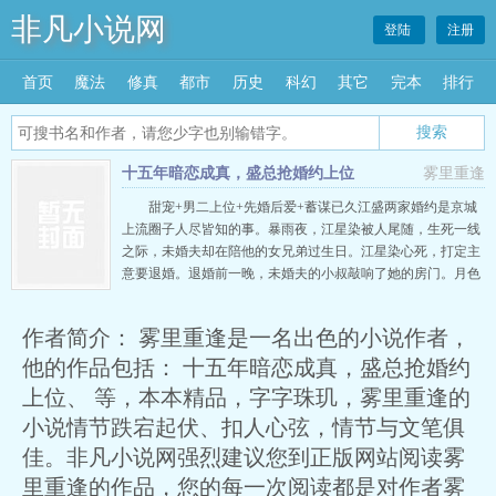
非凡小说网
登陆
注册
首页
魔法
修真
都市
历史
科幻
其它
完本
排行
搜索
十五年暗恋成真，盛总抢婚约上位
雾里重逢
甜宠+男二上位+先婚后爱+蓄谋已久江盛两家婚约是京城
上流圈子人尽皆知的事。暴雨夜，江星染被人尾随，生死一线
之际，未婚夫却在陪他的女兄弟过生日。江星染心死，打定主
意要退婚。退婚前一晚，未婚夫的小叔敲响了她的房门。月色
正浓，皎洁冷清，如同银霜满地，踏霜而来的男人鹤骨松姿，
他清隽的眉眼好似也沾染了这抹清霜，朦朦胧胧的，遮住了眼
作者简介： 雾里重逢是一名出色的小说作者，
底那抹压抑的情愫。男人的黑眸凝视着她，眼底深处暗潮涌
动，平淡的声音裹 …
他的作品包括： 十五年暗恋成真，盛总抢婚约
上位、 等，本本精品，字字珠玑，雾里重逢的
小说情节跌宕起伏、扣人心弦，情节与文笔俱
佳。非凡小说网强烈建议您到正版网站阅读雾
里重逢的作品，您的每一次阅读都是对作者雾