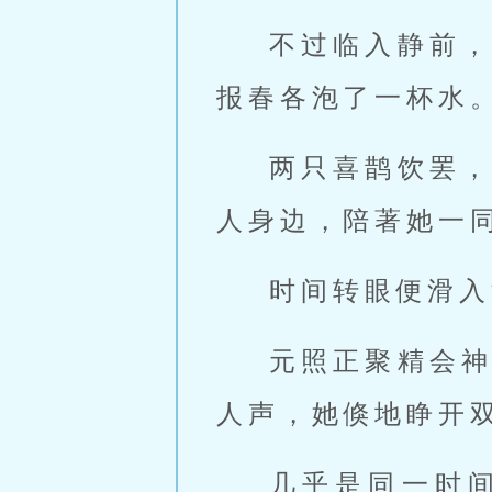
不过临入静前
报春各泡了一杯水
两只喜鹊饮罢
人身边，陪著她一
时间转眼便滑入
元照正聚精会
人声，她倏地睁开
几乎是同一时