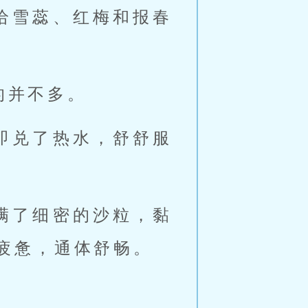
给雪蕊、红梅和报春
的并不多。
即兑了热水，舒舒服
满了细密的沙粒，黏
疲惫，通体舒畅。