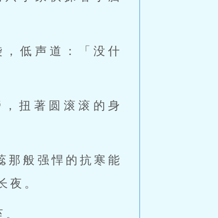
袋，低声道：「没什
膀，扭著圆滚滚的身
蕊那般强悍的抗寒能
长夜。
至。