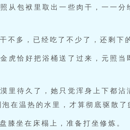
元照从包袱里取出一些肉干，一一分
干不多，已经吃了不少了，还剩下
，金虎恰好把浴桶送了过来，元照当
沙漠里待久了，她只觉浑身上下都沾
刻泡在温热的水里，才算彻底驱散了
盘膝坐在床榻上，准备打坐修炼。