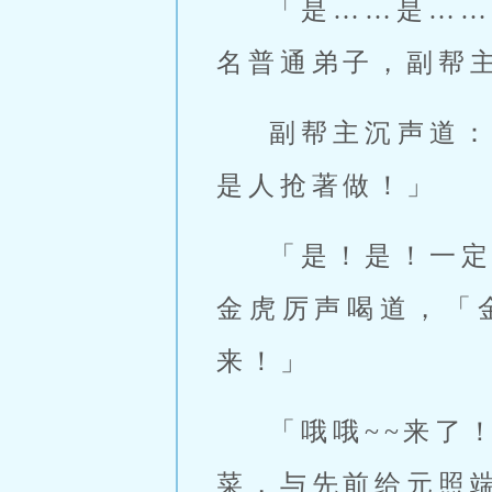
「是……是…
名普通弟子，副帮
副帮主沉声道
是人抢著做！」
「是！是！一
金虎厉声喝道，「
来！」
「哦哦~~来了
菜，与先前给元照