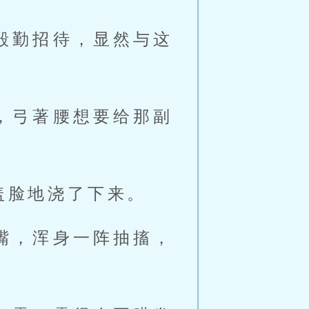
殷勤招待，显然与这
，弓著腰想要给那副
盖脸地浇了下来。
嘴，浑身一阵抽搐，