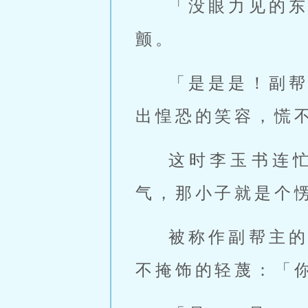
「没眼力见的
颤。
「是是是！副
出惶恐的笑容，慌
这时李玉书连
气，那小子就是个
被称作副帮主
不掩饰的轻蔑：「