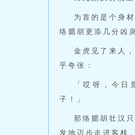
为首的是个身
络腮胡更添几分凶
金虎见了来人
乎夸张：
「哎呀，今日
子！」
那络腮胡壮汉
发地迈步走进客栈