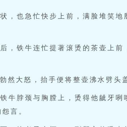
见状，也急忙快步上前，满脸堆笑地
定后，铁牛连忙提著滚烫的茶壶上前
勃然大怒，抬手便将整壶沸水劈头
在铁牛脖颈与胸膛上，烫得他龇牙咧
句怨言。