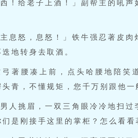
东西！给老子上酒！」副帮主的吼声
帮主息怒，息怒！」铁牛强忍著皮肉
不迭地转身去取酒。
忙弓著腰凑上前，点头哈腰地陪笑
愣头青，不懂规矩，您千万别跟他一
的男人挑眉，一双三角眼冷冷地扫过
你们是刚接手这里的掌柜？怎么看看