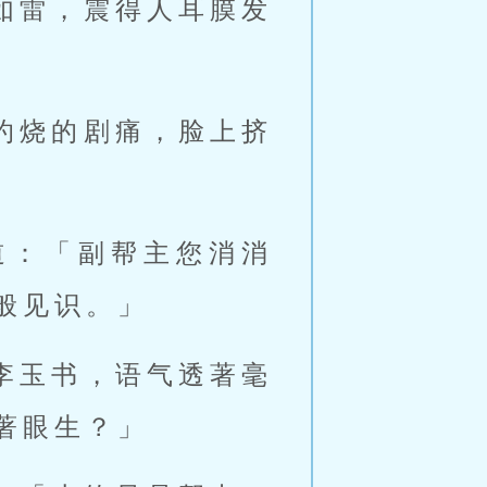
如雷，震得人耳膜发
灼烧的剧痛，脸上挤
道：「副帮主您消消
般见识。」
李玉书，语气透著毫
著眼生？」