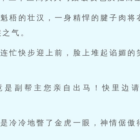
材魁梧的壮汉，一身精悍的腱子肉将
戾之气。
，连忙快步迎上前，脸上堆起谄媚的
竟是副帮主您亲自出马！快里边
只是冷冷地瞥了金虎一眼，神情倨傲
。