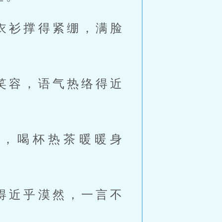
衣衫撑得紧绷，满脸
笑容，语气热络得近
请，喝杯热茶暖暖身
得近乎漠然，一言不