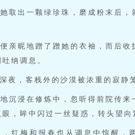
，她取出一颗绿珍珠，磨成粉末后，
。
，便亲昵地蹭了蹭她的衣袖，而后收
同吐纳调息。
深夜，客栈外的沙漠被浓重的寂静
神地沉浸在修炼中，忽听得前院传来
双眼，眸中闪过一丝疑惑，转头望向
间，红梅和报春也从调息中惊醒，