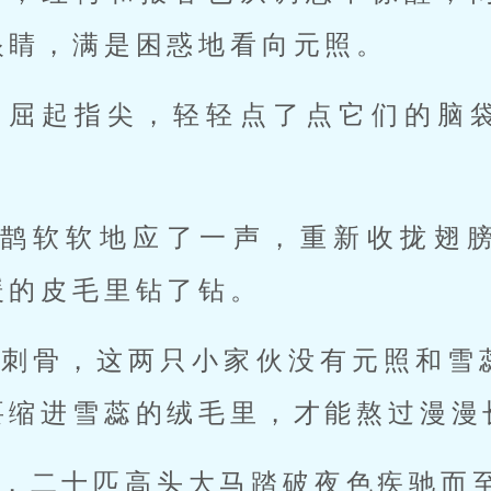
眼睛，满是困惑地看向元照。
，屈起指尖，轻轻点了点它们的脑
」
喜鹊软软地应了一声，重新收拢翅
暖的皮毛里钻了钻。
气刺骨，这两只小家伙没有元照和雪
要缩进雪蕊的绒毛里，才能熬过漫漫
，二十匹高头大马踏破夜色疾驰而