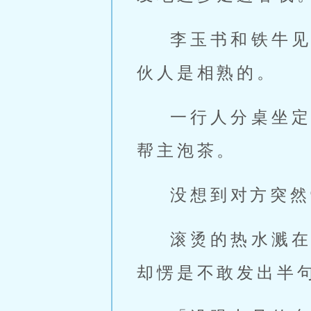
李玉书和铁牛
伙人是相熟的。
一行人分桌坐
帮主泡茶。
没想到对方突然
滚烫的热水溅
却愣是不敢发出半