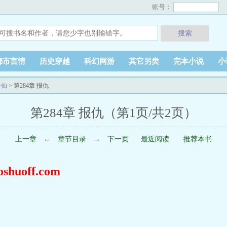
账号：
搜索
都市言情
历史穿越
科幻网游
其它另类
完本小说
小
修仙
> 第284章 报仇
第284章 报仇（第1页/共2页）
上一章
←
章节目录
→
下一页
最近阅读
推荐本书
uoff.com