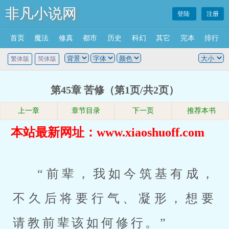
非凡小说网
登陆
注册
首页
魔法
修真
都市
历史
科幻
其它
完本
排行
繁体版
简体版
第45章 苦修（第1页/共2页）
上一章
章节目录
下一页
推荐本书
本站最新网址：www.xiaoshuoff.com
“前辈，我如今筑基有成，
不久后将要行气、凝形，想要
请教前辈该如何修行。”