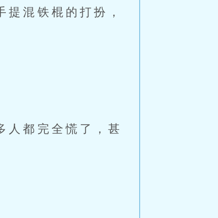
手提混铁棍的打扮，
多人都完全慌了，甚