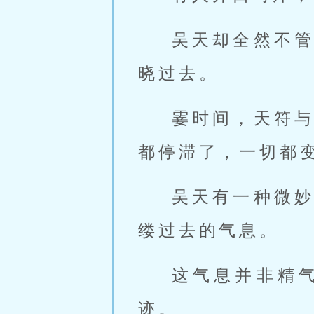
吴天却全然不
晓过去。
霎时间，天符
都停滞了，一切都
吴天有一种微
缕过去的气息。
这气息并非精
迹。