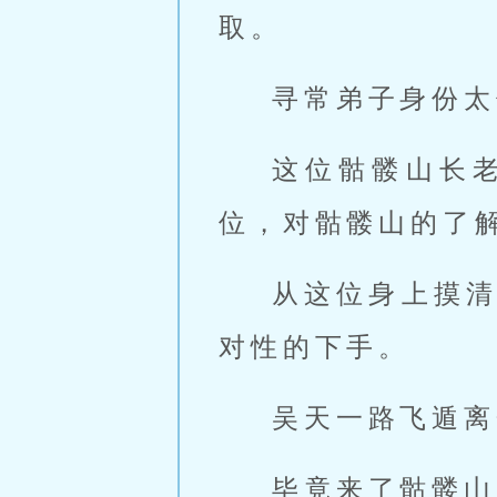
取。
寻常弟子身份太
这位骷髅山长
位，对骷髅山的了
从这位身上摸
对性的下手。
吴天一路飞遁离
毕竟来了骷髅山