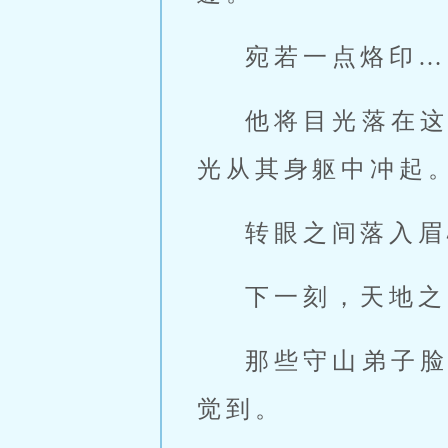
宛若一点烙印…
他将目光落在
光从其身躯中冲起
转眼之间落入眉
下一刻，天地之
那些守山弟子
觉到。