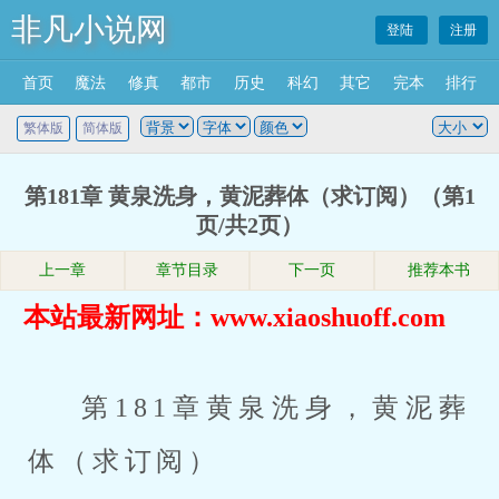
非凡小说网
登陆
注册
首页
魔法
修真
都市
历史
科幻
其它
完本
排行
繁体版
简体版
第181章 黄泉洗身，黄泥葬体（求订阅）（第1
页/共2页）
上一章
章节目录
下一页
推荐本书
本站最新网址：www.xiaoshuoff.com
第181章黄泉洗身，黄泥葬
体（求订阅）