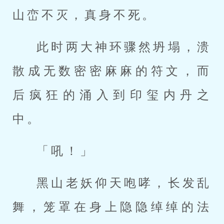
山峦不灭，真身不死。
此时两大神环骤然坍塌，溃
散成无数密密麻麻的符文，而
后疯狂的涌入到印玺内丹之
中。
「吼！」
黑山老妖仰天咆哮，长发乱
舞，笼罩在身上隐隐绰绰的法