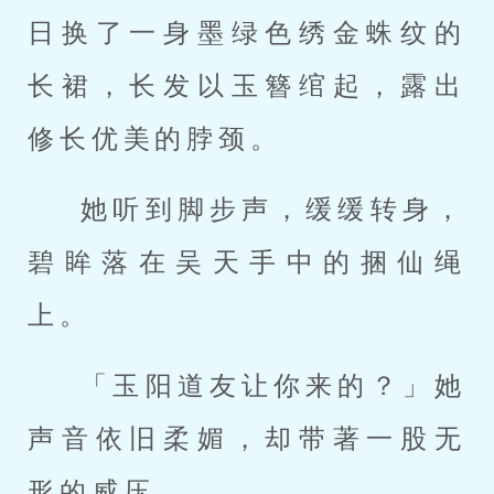
日换了一身墨绿色绣金蛛纹的
长裙，长发以玉簪绾起，露出
修长优美的脖颈。
她听到脚步声，缓缓转身，
碧眸落在吴天手中的捆仙绳
上。
「玉阳道友让你来的？」她
声音依旧柔媚，却带著一股无
形的威压。