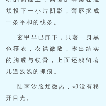
颊投下一小片阴影，薄唇抿成
一条平和的线条。
玄甲早已卸下，只著一身黑
色寝衣，衣襟微敞，露出结实
的胸膛与锁骨，上面还残留著
几道浅浅的抓痕。
陆南汐脸颊微热，却没有移
开目光。