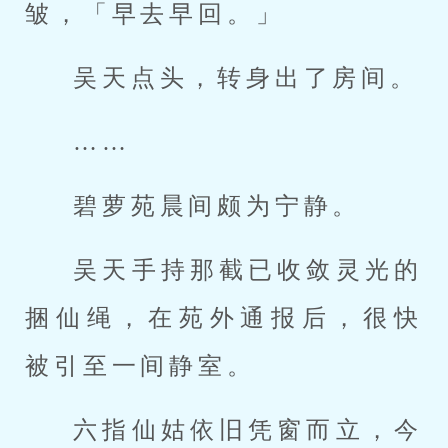
皱，「早去早回。」
吴天点头，转身出了房间。
……
碧萝苑晨间颇为宁静。
吴天手持那截已收敛灵光的
捆仙绳，在苑外通报后，很快
被引至一间静室。
六指仙姑依旧凭窗而立，今