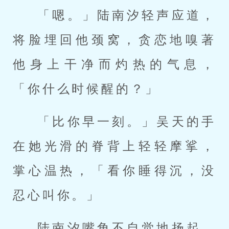
「嗯。」陆南汐轻声应道，
将脸埋回他颈窝，贪恋地嗅著
他身上干净而灼热的气息，
「你什么时候醒的？」
「比你早一刻。」吴天的手
在她光滑的脊背上轻轻摩挲，
掌心温热，「看你睡得沉，没
忍心叫你。」
陆南汐嘴角不自觉地扬起，