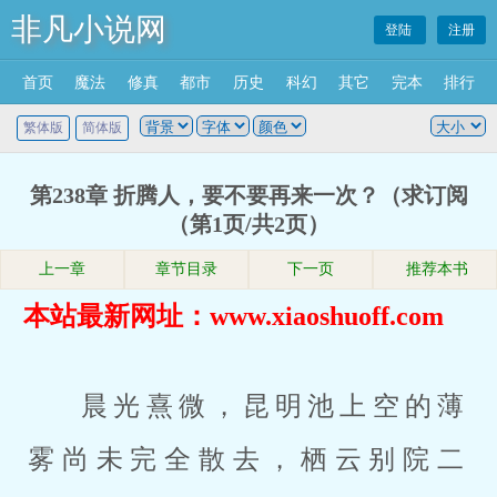
非凡小说网
登陆
注册
首页
魔法
修真
都市
历史
科幻
其它
完本
排行
繁体版
简体版
第238章 折腾人，要不要再来一次？（求订阅
（第1页/共2页）
上一章
章节目录
下一页
推荐本书
本站最新网址：www.xiaoshuoff.com
晨光熹微，昆明池上空的薄
雾尚未完全散去，栖云别院二