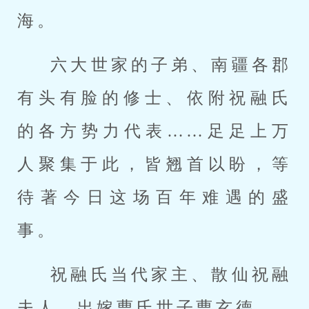
海。
六大世家的子弟、南疆各郡
有头有脸的修士、依附祝融氏
的各方势力代表……足足上万
人聚集于此，皆翘首以盼，等
待著今日这场百年难遇的盛
事。
祝融氏当代家主、散仙祝融
夫人，出嫁曹氏世子曹玄德。