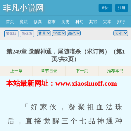
非凡小说网
登陆
注册
首页
魔法
修真
都市
历史
科幻
其它
完本
排行
繁体版
简体版
第249章 觉醒神通，尾随暗杀（求订阅）（第1
页/共2页）
上一章
章节目录
下一页
推荐本书
本站最新网址：www.xiaoshuoff.com
「好家伙，凝聚祖血法珠
后，直接觉醒三个七品神通种