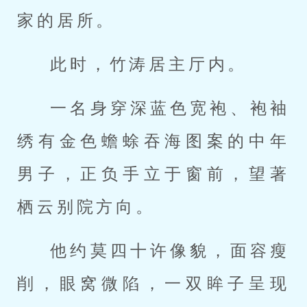
家的居所。
此时，竹涛居主厅内。
一名身穿深蓝色宽袍、袍袖
绣有金色蟾蜍吞海图案的中年
男子，正负手立于窗前，望著
栖云别院方向。
他约莫四十许像貌，面容瘦
削，眼窝微陷，一双眸子呈现