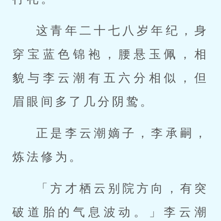
这青年二十七八岁年纪，身
穿宝蓝色锦袍，腰悬玉佩，相
貌与李云潮有五六分相似，但
眉眼间多了几分阴鸷。
正是李云潮嫡子，李承嗣，
炼法修为。
「方才栖云别院方向，有突
破道胎的气息波动。」李云潮