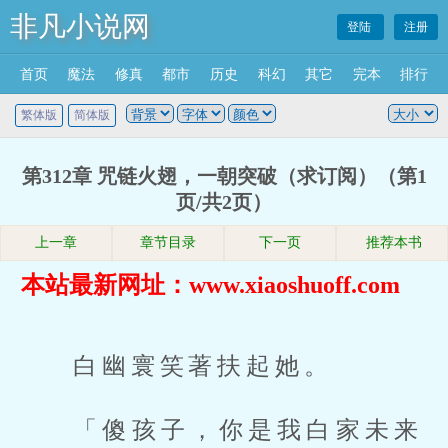
非凡小说网
登陆
注册
首页
魔法
修真
都市
历史
科幻
其它
完本
排行
繁体版
简体版
第312章 咒链火翅，一朝突破（求订阅）（第1
页/共2页）
上一章
章节目录
下一页
推荐本书
本站最新网址：www.xiaoshuoff.com
白幽寰笑著扶起她。
「傻孩子，你是我白家未来