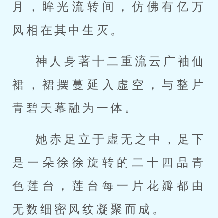
月，眸光流转间，仿佛有亿万
风相在其中生灭。
神人身著十二重流云广袖仙
裙，裙摆蔓延入虚空，与整片
青碧天幕融为一体。
她赤足立于虚无之中，足下
是一朵徐徐旋转的二十四品青
色莲台，莲台每一片花瓣都由
无数细密风纹凝聚而成。