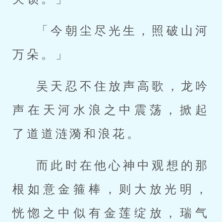
「今朝尘尽光生，照破山河
万朵。」
吴天忍不住放声高歌，龙吟
声在天河水浪之中震荡，掀起
了道道涟漪和浪花。
而此时在他心神中观想的那
根如意金箍棒，则大放光明，
恍惚之中似有金莲绽放，瑞气