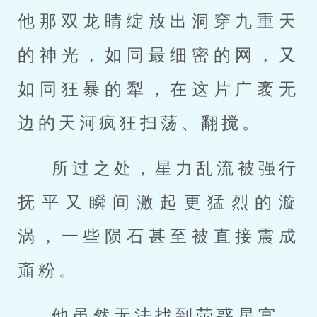
他那双龙睛绽放出洞穿九重天
的神光，如同最细密的网，又
如同狂暴的犁，在这片广袤无
边的天河疯狂扫荡、翻搅。
所过之处，星力乱流被强行
抚平又瞬间激起更猛烈的漩
涡，一些陨石甚至被直接震成
齑粉。
他虽然无法找到荧惑星宫，