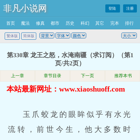
非凡小说网
登陆
注册
首页
魔法
修真
都市
历史
科幻
其它
完本
排行
繁体版
简体版
第330章 龙王之怒，水淹南疆（求订阅）（第1
页/共2页）
上一章
章节目录
下一页
推荐本书
本站最新网址：www.xiaoshuoff.com
玉爪蛟龙的眼眸似乎有水光
流转，前世今生，他大多数时