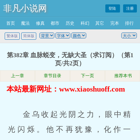
非凡小说网
登陆
注册
首页
魔法
修真
都市
历史
科幻
其它
完本
排行
繁体版
简体版
第382章 血脉蜕变，无缺大圣（求订阅）（第1
页/共2页）
上一章
章节目录
下一页
推荐本书
本站最新网址：www.xiaoshuoff.com
金乌收起光阴之力，眼中精
光闪烁。他不再犹豫，化作一