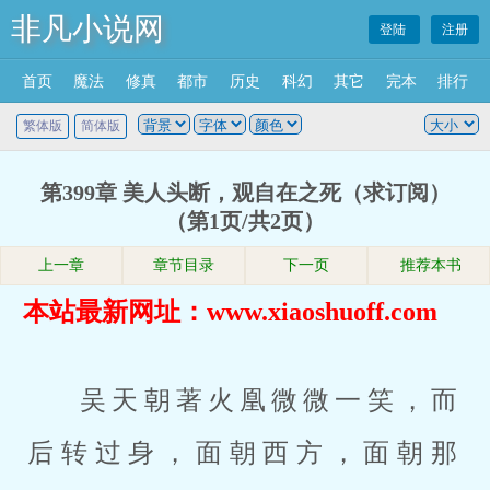
非凡小说网
登陆
注册
首页
魔法
修真
都市
历史
科幻
其它
完本
排行
繁体版
简体版
第399章 美人头断，观自在之死（求订阅）
（第1页/共2页）
上一章
章节目录
下一页
推荐本书
本站最新网址：www.xiaoshuoff.com
吴天朝著火凰微微一笑，而
后转过身，面朝西方，面朝那