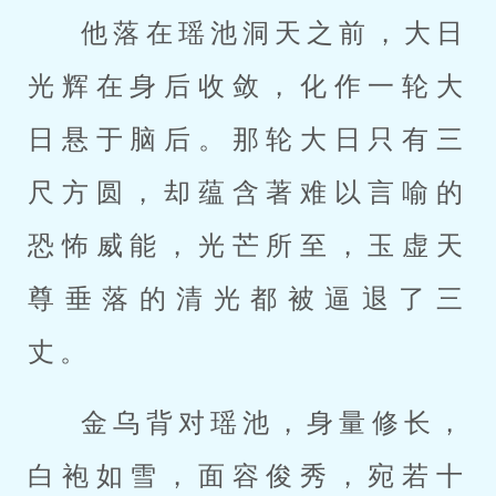
他落在瑶池洞天之前，大日
光辉在身后收敛，化作一轮大
日悬于脑后。那轮大日只有三
尺方圆，却蕴含著难以言喻的
恐怖威能，光芒所至，玉虚天
尊垂落的清光都被逼退了三
丈。
金乌背对瑶池，身量修长，
白袍如雪，面容俊秀，宛若十