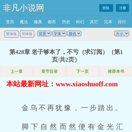
非凡小说网
登陆
注册
首页
魔法
修真
都市
历史
科幻
其它
完本
排行
繁体版
简体版
第428章 老子够本了，不亏（求订阅）（第1
页/共2页）
上一章
章节目录
下一页
推荐本书
本站最新网址：www.xiaoshuoff.com
金乌不再犹豫，一步踏出。
脚下自然而然便有金光汇