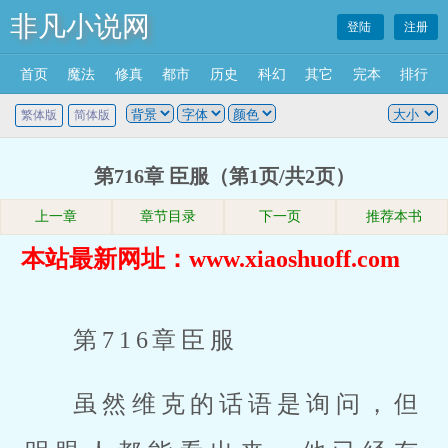
非凡小说网
登陆
注册
首页
魔法
修真
都市
历史
科幻
其它
完本
排行
繁体版
简体版
第716章 臣服（第1页/共2页）
上一章
章节目录
下一页
推荐本书
本站最新网址：www.xiaoshuoff.com
第716章臣服
虽然维克的话语是询问，但