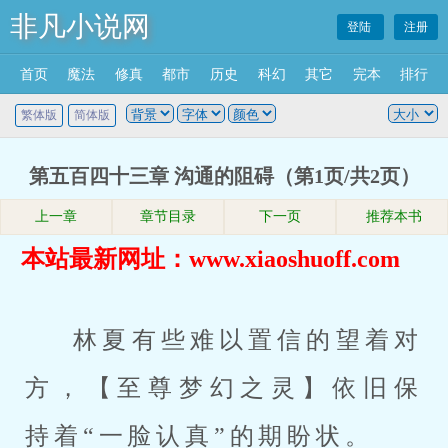
非凡小说网
登陆
注册
首页
魔法
修真
都市
历史
科幻
其它
完本
排行
繁体版
简体版
第五百四十三章 沟通的阻碍（第1页/共2页）
上一章
章节目录
下一页
推荐本书
本站最新网址：www.xiaoshuoff.com
林夏有些难以置信的望着对
方，【至尊梦幻之灵】依旧保
持着“一脸认真”的期盼状。