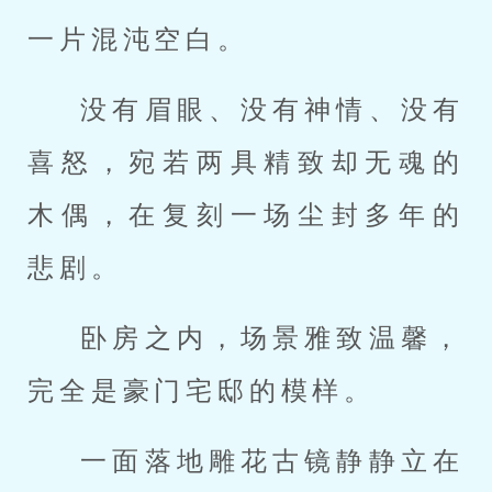
一片混沌空白。
没有眉眼、没有神情、没有
喜怒，宛若两具精致却无魂的
木偶，在复刻一场尘封多年的
悲剧。
卧房之内，场景雅致温馨，
完全是豪门宅邸的模样。
一面落地雕花古镜静静立在