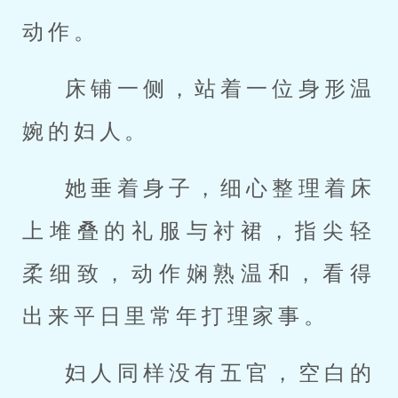
动作。
床铺一侧，站着一位身形温
婉的妇人。
她垂着身子，细心整理着床
上堆叠的礼服与衬裙，指尖轻
柔细致，动作娴熟温和，看得
出来平日里常年打理家事。
妇人同样没有五官，空白的