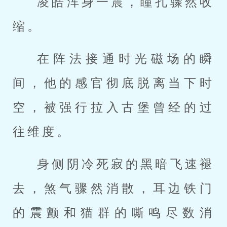
凌皓浑身一震，瞳孔骤然收
缩。
在阵法接通时光磁场的瞬
间，他的感官彻底脱离当下时
空，被强行拉入古堡曾经的过
往维度。
身侧阴冷死寂的黑暗飞速褪
去，煞气骤然消散，耳边铁门
的震颤和猫群的嘶鸣尽数消