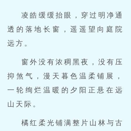
凌皓缓缓抬眼，穿过明净通
透的落地长窗，遥遥望向庭院
远方。
窗外没有浓稠黑夜，没有压
抑煞气，漫天暮色温柔铺展，
一轮绚烂温暖的夕阳正悬在远
山天际。
橘红柔光铺满整片山林与古