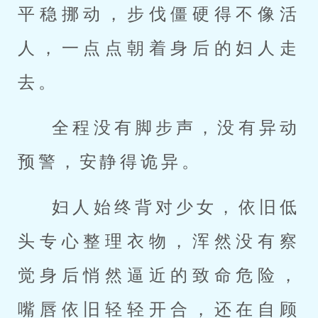
平稳挪动，步伐僵硬得不像活
人，一点点朝着身后的妇人走
去。
全程没有脚步声，没有异动
预警，安静得诡异。
妇人始终背对少女，依旧低
头专心整理衣物，浑然没有察
觉身后悄然逼近的致命危险，
嘴唇依旧轻轻开合，还在自顾