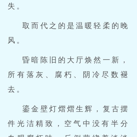
失。
取而代之的是温暖轻柔的晚
风。
昏暗陈旧的大厅焕然一新，
所有落灰、腐朽、阴冷尽数褪
去。
鎏金壁灯熠熠生辉，复古摆
件光洁精致，空气中没有半分