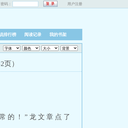
密码：
用户注册
说排行榜
阅读记录
我的书架
共2页）
正常的！”龙文章点了