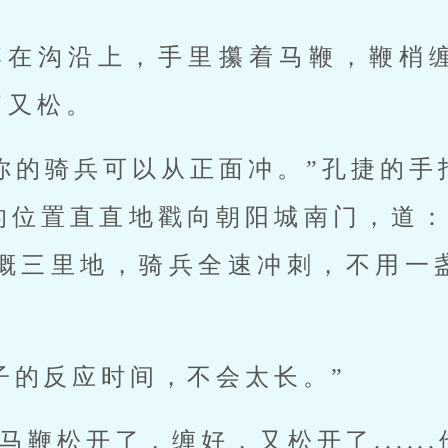
蹲在沟沿上，手里攥着马鞭，鞭梢
了又松。
你的骑兵可以从正面冲。”孔捷的手
的位置直直地戳向朝阳城南门，道：
距离大概三里地，骑兵全速冲刺，不用
子的反应时间，不会太长。”
马鞭松开了，缠好，又松开了.....