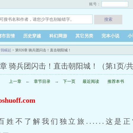
账号：
搜索
都市言情
历史穿越
科幻网游
其它另类
完本小说
小
着我崛起
> 第926章 骑兵团闪击！直击朝阳城！
6章 骑兵团闪击！直击朝阳城！（第1页/
上一章
←
章节目录
→
下一页
最近阅读
推荐本书
uoff.com
百姓不了解我们独立旅......这是