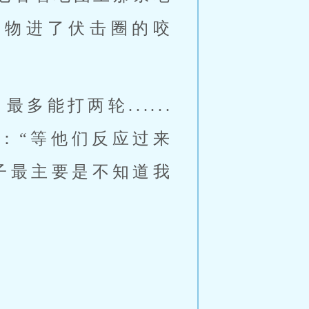
猎物进了伏击圈的咬
能打两轮......
：“等他们反应过来
鬼子最主要是不知道我
。