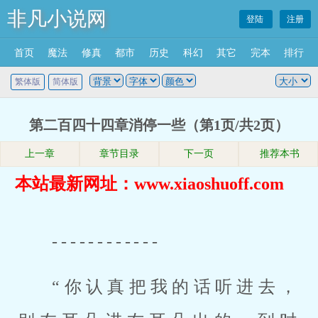
非凡小说网
登陆
注册
首页
魔法
修真
都市
历史
科幻
其它
完本
排行
繁体版
简体版
第二百四十四章消停一些（第1页/共2页）
上一章
章节目录
下一页
推荐本书
本站最新网址：www.xiaoshuoff.com
------------
“你认真把我的话听进去，