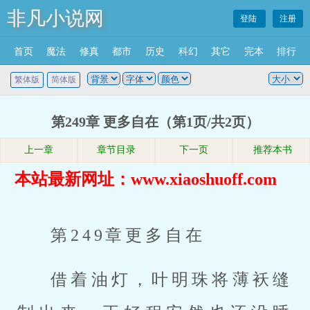
非凡小说网
登陆
注册
首页
魔法
修真
都市
历史
科幻
其它
完本
排行
繁体版
简体版
第249章 更多自在（第1页/共2页）
上一章
章节目录
下一页
推荐本书
本站最新网址：www.xiaoshuoff.com
第249章更多自在
借着油灯，叶明珠将薄袄缝