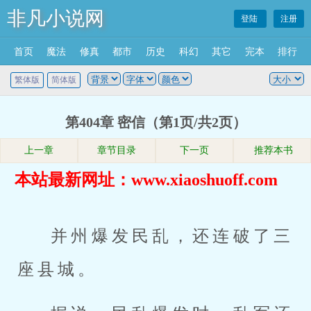
非凡小说网
登陆
注册
首页
魔法
修真
都市
历史
科幻
其它
完本
排行
繁体版
简体版
第404章 密信（第1页/共2页）
上一章
章节目录
下一页
推荐本书
本站最新网址：www.xiaoshuoff.com
并州爆发民乱，还连破了三
座县城。