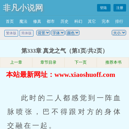
非凡小说网
登陆
注册
首页
魔法
修真
都市
历史
科幻
其它
完本
排行
繁体版
简体版
第333章 真龙之气（第1页/共2页）
上一章
章节目录
下一页
推荐本书
本站最新网址：www.xiaoshuoff.com
此时的二人都感觉到一阵血
脉喷张，巴不得跟对方的身体
交融在一起。