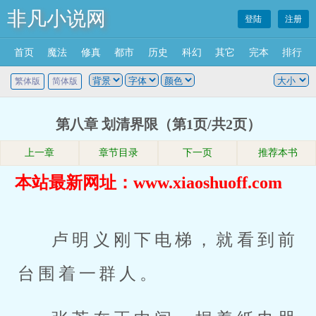
非凡小说网
登陆
注册
首页
魔法
修真
都市
历史
科幻
其它
完本
排行
繁体版
简体版
第八章 划清界限（第1页/共2页）
上一章
章节目录
下一页
推荐本书
本站最新网址：www.xiaoshuoff.com
卢明义刚下电梯，就看到前
台围着一群人。