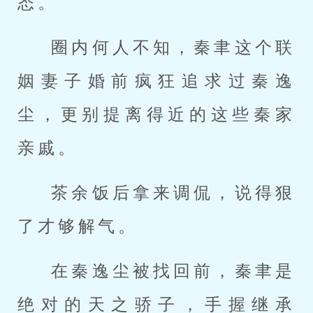
态。
圈内何人不知，秦聿这个联
姻妻子婚前疯狂追求过秦逸
尘，更别提离得近的这些秦家
亲戚。
茶余饭后拿来调侃，说得狠
了才够解气。
在秦逸尘被找回前，秦聿是
绝对的天之骄子，手握继承