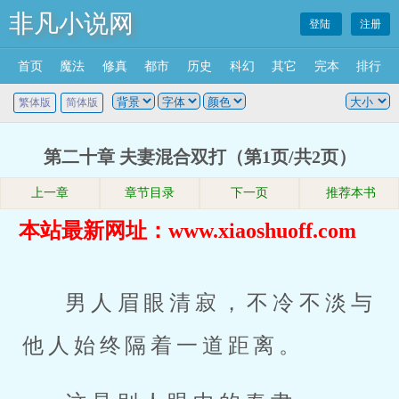
非凡小说网
登陆
注册
首页
魔法
修真
都市
历史
科幻
其它
完本
排行
繁体版
简体版
第二十章 夫妻混合双打（第1页/共2页）
上一章
章节目录
下一页
推荐本书
本站最新网址：www.xiaoshuoff.com
男人眉眼清寂，不冷不淡与
他人始终隔着一道距离。