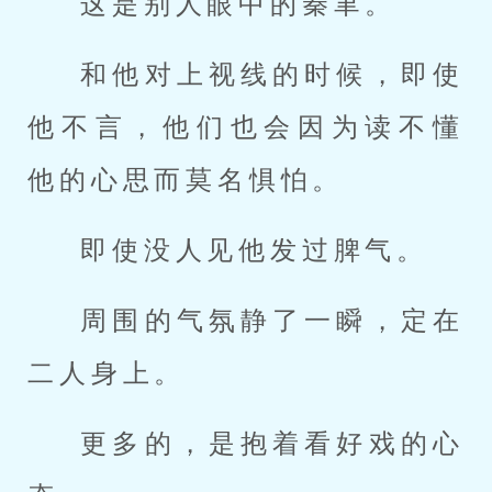
这是别人眼中的秦聿。
和他对上视线的时候，即使
他不言，他们也会因为读不懂
他的心思而莫名惧怕。
即使没人见他发过脾气。
周围的气氛静了一瞬，定在
二人身上。
更多的，是抱着看好戏的心