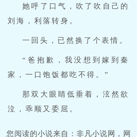
她呼了口气，吹了吹自己的
刘海，利落转身。
一回头，已然换了个表情。
“爸抱歉，我没想到嫁到秦
家，一口饱饭都吃不得。”
那双大眼睛低垂着，泫然欲
泣，乖顺又委屈。
您阅读的小说来自：非凡小说网，网