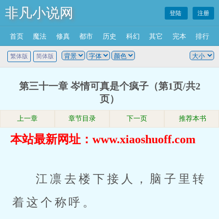
非凡小说网
登陆
注册
首页
魔法
修真
都市
历史
科幻
其它
完本
排行
繁体版
简体版
第三十一章 岑情可真是个疯子（第1页/共2
页）
上一章
章节目录
下一页
推荐本书
本站最新网址：www.xiaoshuoff.com
江凛去楼下接人，脑子里转
着这个称呼。