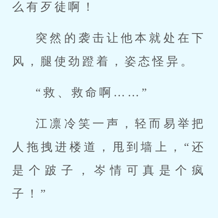
么有歹徒啊！
突然的袭击让他本就处在下
风，腿使劲蹬着，姿态怪异。
“救、救命啊……”
江凛冷笑一声，轻而易举把
人拖拽进楼道，甩到墙上，“还
是个跛子，岑情可真是个疯
子！”