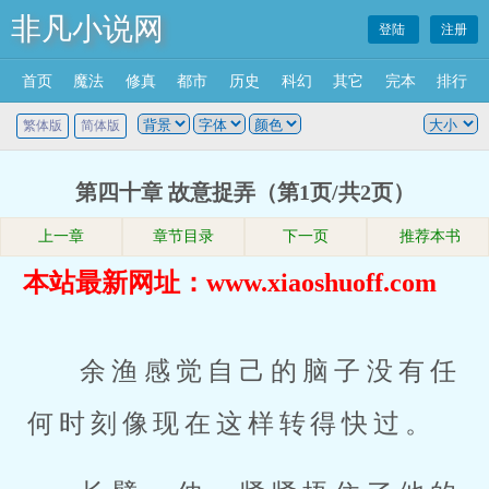
非凡小说网
登陆
注册
首页
魔法
修真
都市
历史
科幻
其它
完本
排行
繁体版
简体版
第四十章 故意捉弄（第1页/共2页）
上一章
章节目录
下一页
推荐本书
本站最新网址：www.xiaoshuoff.com
余渔感觉自己的脑子没有任
何时刻像现在这样转得快过。