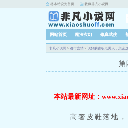
将本站设为首页
收藏非凡小说网
网站首页
魔法玄幻
修真武侠
非凡小说网
>
都市言情
>
说好的古板老男人，怎么
第
本站最新网址：www.xiaosh
高奢皮鞋落地，