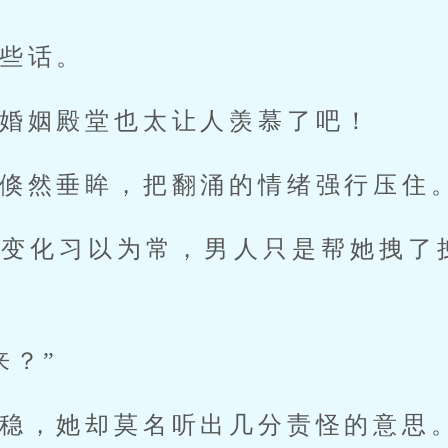
些话。
婚姻殿堂也太让人羡慕了吧！
倏然垂眸，把翻涌的情绪强行压住
绪变化习以为常，男人只是帮她拽了
来？”
稳，她却莫名听出几分责怪的意思