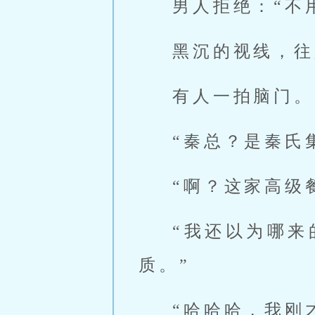
男人拒绝：“不
黑沉的视线，往
有人一拍脑门。
“秦总？是秦氏
“啊？这家高级
“我还以为哪
质。”
“哈哈哈，我刚