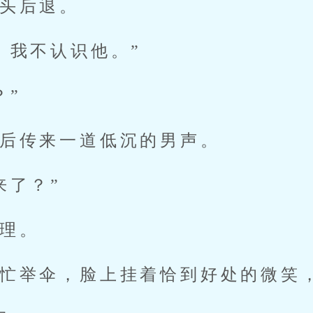
头后退。
，我不认识他。”
？”
后传来一道低沉的男声。
来了？”
理。
忙举伞，脸上挂着恰到好处的微笑，