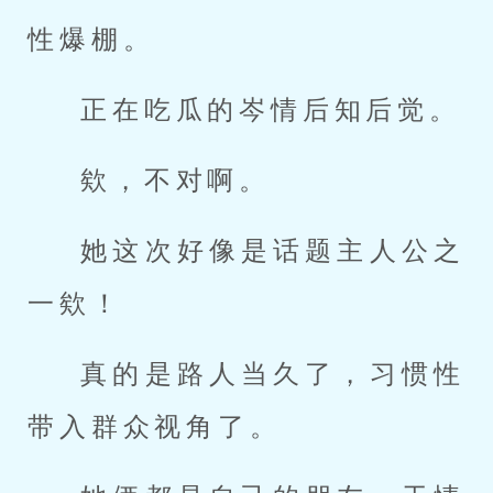
性爆棚。
正在吃瓜的岑情后知后觉。
欸，不对啊。
她这次好像是话题主人公之
一欸！
真的是路人当久了，习惯性
带入群众视角了。