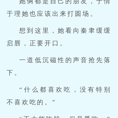
她俩都是自己的朋友，于情
于理她也应该出来打圆场。
想到这里，她看向秦聿缓缓
启唇，正要开口。
一道低沉磁性的声音抢先落
下。
“什么都喜欢吃，没有特别
不喜欢吃的。”