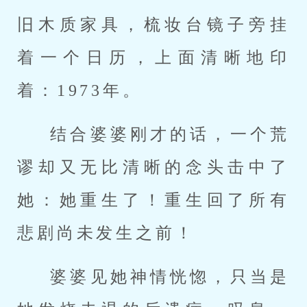
旧木质家具，梳妆台镜子旁挂
着一个日历，上面清晰地印
着：1973年。
结合婆婆刚才的话，一个荒
谬却又无比清晰的念头击中了
她：她重生了！重生回了所有
悲剧尚未发生之前！
婆婆见她神情恍惚，只当是