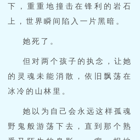
下，重重地撞击在锋利的岩石
上，世界瞬间陷入一片黑暗。
她死了。
但对两个孩子的执念，让她
的灵魂未能消散，依旧飘荡在
冰冷的山林里。
她以为自己会永远这样孤魂
野鬼般游荡下去，直到那个熟