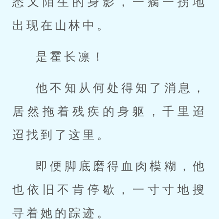
悉又陌生的身影，一瘸一拐地
出现在山林中。
是霍长凛！
他不知从何处得知了消息，
居然拖着残疾的身躯，千里迢
迢找到了这里。
即便脚底磨得血肉模糊，他
也依旧不肯停歇，一寸寸地搜
寻着她的踪迹。