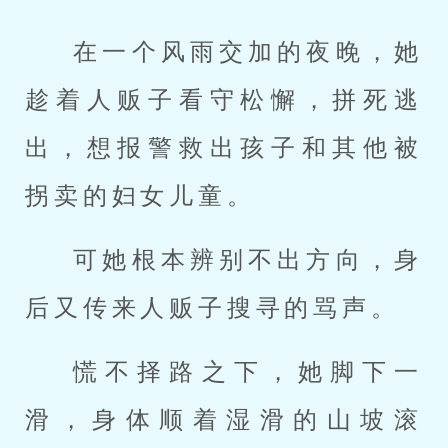
在一个风雨交加的夜晚，她
趁着人贩子看守松懈，拼死逃
出，想报警救出孩子和其他被
拐卖的妇女儿童。
可她根本辨别不出方向，身
后又传来人贩子搜寻的骂声。
慌不择路之下，她脚下一
滑，身体顺着湿滑的山坡滚