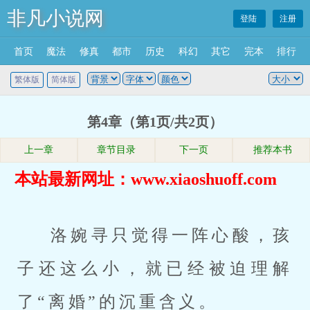
非凡小说网
登陆
注册
首页
魔法
修真
都市
历史
科幻
其它
完本
排行
繁体版
简体版
第4章（第1页/共2页）
上一章
章节目录
下一页
推荐本书
本站最新网址：www.xiaoshuoff.com
洛婉寻只觉得一阵心酸，孩
子还这么小，就已经被迫理解
了“离婚”的沉重含义。