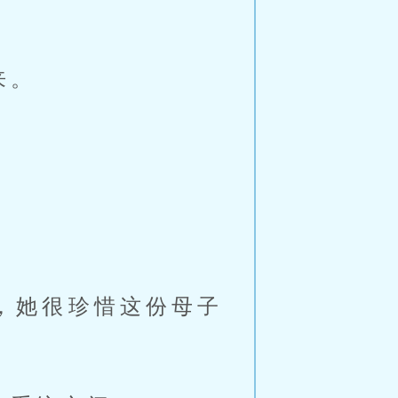
来。
，她很珍惜这份母子