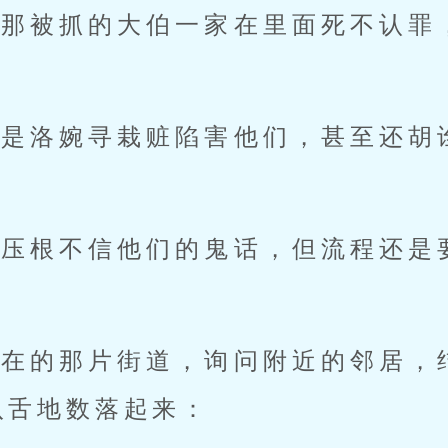
寻那被抓的大伯一家在里面死不认罪
定是洛婉寻栽赃陷害他们，甚至还胡
人压根不信他们的鬼话，但流程还是
所在的那片街道，询问附近的邻居，
八舌地数落起来：