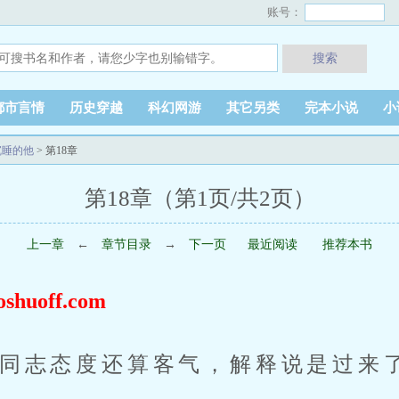
账号：
搜索
都市言情
历史穿越
科幻网游
其它另类
完本小说
小
沉睡的他
> 第18章
第18章（第1页/共2页）
上一章
←
章节目录
→
下一页
最近阅读
推荐本书
uoff.com
同志态度还算客气，解释说是过来