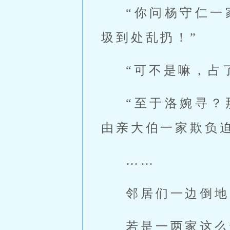
“你问杨守仁
圾到处乱扔！”
“可不是嘛，占
“至于洛婉寻
由亲大伯一家欺负迫
……
邻居们一边倒地
若是一两家这么