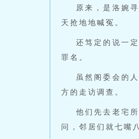
原来，是洛婉
天抢地地喊冤。
还笃定的说一
罪名。
虽然阁委会的
方的走访调查。
他们先去老宅
问，邻居们就七嘴