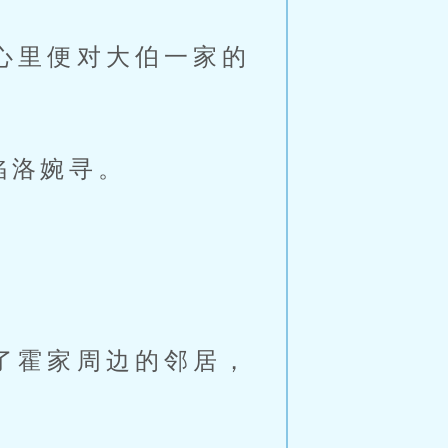
心里便对大伯一家的
陷洛婉寻。
。
了霍家周边的邻居，