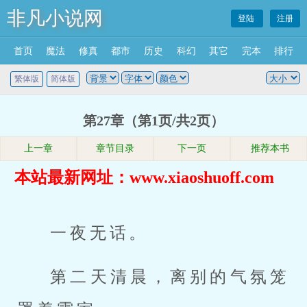
非凡小说网
登陆
注册
首页
魔法
修真
都市
历史
科幻
其它
完本
排行
繁体版
简体版
第27章（第1页/共2页）
上一章
章节目录
下一页
推荐本书
本站最新网址：www.xiaoshuoff.com
一夜无话。
第二天清晨，离别的气氛笼