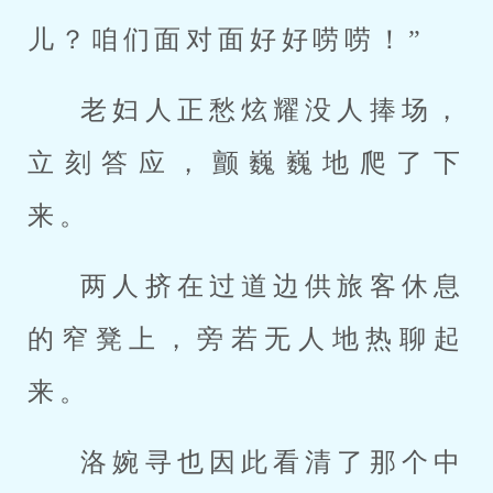
儿？咱们面对面好好唠唠！”
老妇人正愁炫耀没人捧场，
立刻答应，颤巍巍地爬了下
来。
两人挤在过道边供旅客休息
的窄凳上，旁若无人地热聊起
来。
洛婉寻也因此看清了那个中