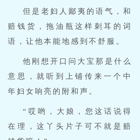
但是老妇人鄙夷的语气，和
赔钱货，拖油瓶这样刺耳的词
语，让他本能地感到不舒服。
他刚想开口问大宝那是什么
意思，就听到上铺传来一个中
年妇女响亮的附和声。
“哎哟，大娘，您这话说得
在理，这丫头片子可不就是赔