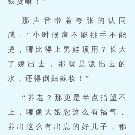
钱货嘛！”
那声音带着夸张的认同
感，“小时候肩不能挑手不能
提，哪比得上男娃顶用？长大
了嫁出去，那就是泼出去的
水，还得倒贴嫁妆！”
“养老？那更是半点指望不
上，哪像大娘您这么有福气，
养出这么有出息的好儿子，都