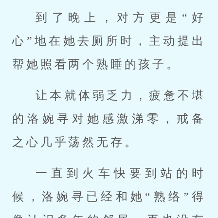
到了晚上，对方更是“好
心”地在她去厕所时，主动提出
帮她照看两个熟睡的孩子。
让本就体弱乏力，疲惫不堪
的洛婉寻对她感激涕零，戒备
之心几乎荡然无存。
一直到火车快要到站的时
候，洛婉寻已经和她“熟络”得