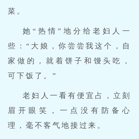
菜。
她“热情”地分给老妇人一
些：“大娘，你尝尝我这个，自
家做的，就着饼子和馒头吃，
可下饭了。”
老妇人一看有便宜占，立刻
眉开眼笑，一点没有防备心
理，毫不客气地接过来。