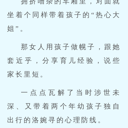
拥挤嘈杂的车厢里，对面就
坐着个同样带着孩子的“热心大
姐”。
那女人用孩子做幌子，跟她
套近乎，分享育儿经验，说些
家长里短。
一点点瓦解了当时涉世未
深、又带着两个年幼孩子独自
出行的洛婉寻的心理防线。