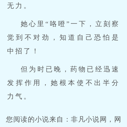
无力。
她心里“咯噔”一下，立刻察
觉到不对劲，知道自己恐怕是
中招了！
但为时已晚，药物已经迅速
发挥作用，她根本使不出半分
力气。
您阅读的小说来自：非凡小说网，网