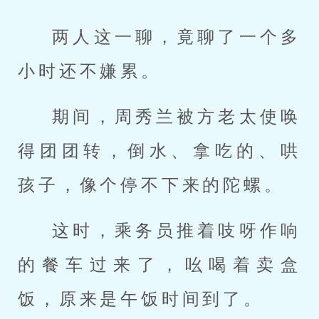
两人这一聊，竟聊了一个多
小时还不嫌累。
期间，周秀兰被方老太使唤
得团团转，倒水、拿吃的、哄
孩子，像个停不下来的陀螺。
这时，乘务员推着吱呀作响
的餐车过来了，吆喝着卖盒
饭，原来是午饭时间到了。