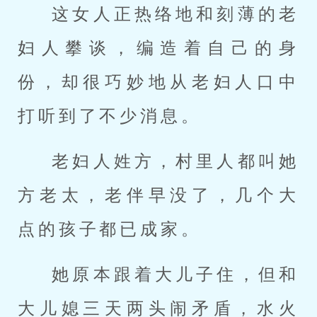
这女人正热络地和刻薄的老
妇人攀谈，编造着自己的身
份，却很巧妙地从老妇人口中
打听到了不少消息。
老妇人姓方，村里人都叫她
方老太，老伴早没了，几个大
点的孩子都已成家。
她原本跟着大儿子住，但和
大儿媳三天两头闹矛盾，水火