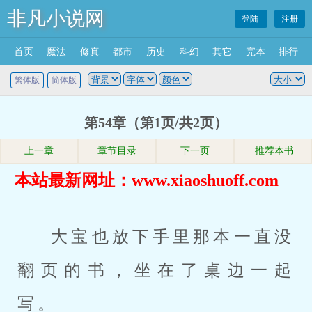
非凡小说网
登陆
注册
首页
魔法
修真
都市
历史
科幻
其它
完本
排行
繁体版
简体版
第54章（第1页/共2页）
上一章
章节目录
下一页
推荐本书
本站最新网址：www.xiaoshuoff.com
大宝也放下手里那本一直没
翻页的书，坐在了桌边一起
写。