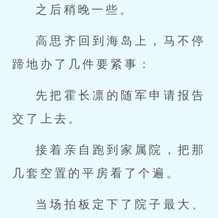
之后稍晚一些。
高思齐回到海岛上，马不停
蹄地办了几件要紧事：
先把霍长凛的随军申请报告
交了上去。
接着亲自跑到家属院，把那
几套空置的平房看了个遍。
当场拍板定下了院子最大、