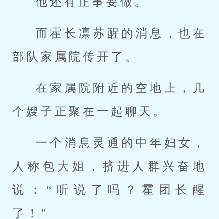
他还有正事要做。
而霍长凛苏醒的消息，也在
部队家属院传开了。
在家属院附近的空地上，几
个嫂子正聚在一起聊天。
一个消息灵通的中年妇女，
人称包大姐，挤进人群兴奋地
说：“听说了吗？霍团长醒
了！”