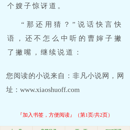
个嫂子惊讶道。
“那还用猜？”说话快言快
语，还不怎么中听的曹婶子撇
了撇嘴，继续说道：
您阅读的小说来自：非凡小说网，网
址：www.xiaoshuoff.com
『加入书签，方便阅读』（第1页/共2页）