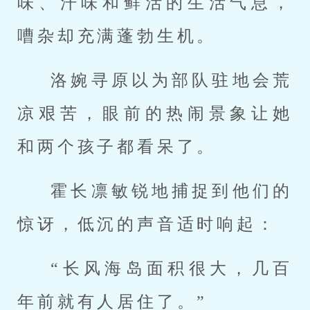
味、汗味和鲜活的生活气息，
嘈杂却充满蓬勃生机。
洛婉寻原以为部队驻地会荒
凉艰苦，眼前的热闹景象让她
和两个孩子都看呆了。
霍长凛敏锐地捕捉到他们的
惊讶，低沉的声音适时响起：
“长风海岛面积很大，几百
年前就有人居住了。”