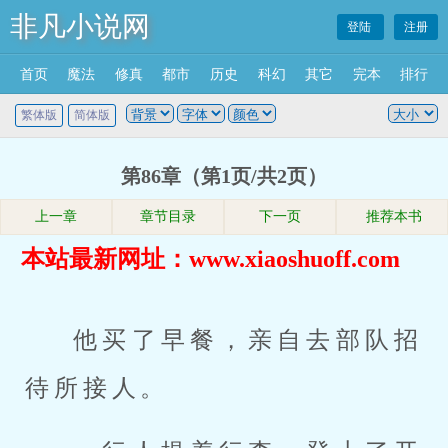
非凡小说网
登陆
注册
首页
魔法
修真
都市
历史
科幻
其它
完本
排行
繁体版
简体版
第86章（第1页/共2页）
上一章
章节目录
下一页
推荐本书
本站最新网址：www.xiaoshuoff.com
他买了早餐，亲自去部队招
待所接人。