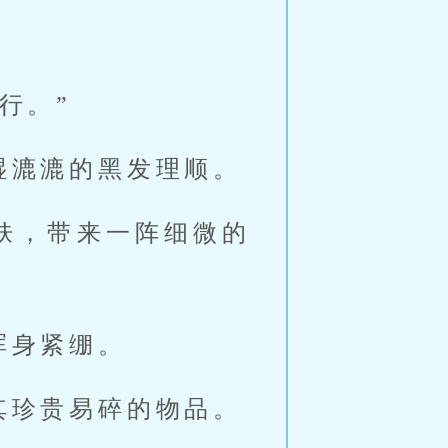
行。”
湿漉漉的黑发理顺。
肤，带来一阵细微的
浑身紧绷。
其珍贵易碎的物品。