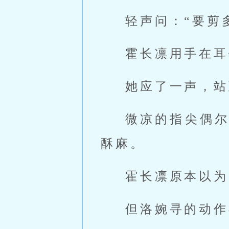
轻声问：“要剪
霍长凛用手在耳
她应了一声，站
微凉的指尖偶
酥麻。
霍长凛原本以为
但洛婉寻的动作