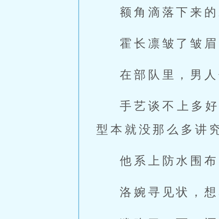
额角滴落下来的
霍长凛皱了皱眉
在部队里，男人
手艺谈不上多
型本就没那么多讲
他系上防水围布
洛婉寻见状，想