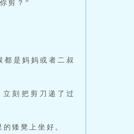
你剪？”
候都是妈妈或者二叔
，立刻把剪刀递了过
里的矮凳上坐好。