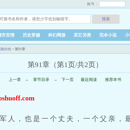
账号：
搜索
都市言情
历史穿越
科幻网游
其它另类
完本小说
小
沉睡的他
> 第91章
第91章（第1页/共2页）
上一章
←
章节目录
→
下一页
最近阅读
推荐本书
uoff.com
军人，也是一个丈夫，一个父亲，