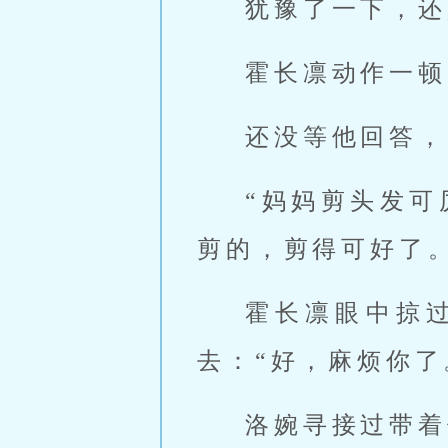
犹豫了一下，还
霍长凛动作一顿
还没等他回答，
“妈妈剪头发
剪的，剪得可好了。
霍长凛眼中掠
去：“好，麻烦你了
洛婉寻接过带着