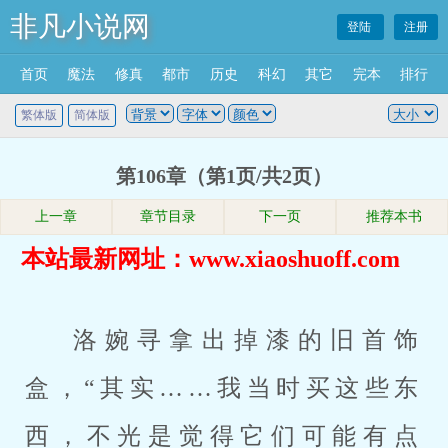
非凡小说网
登陆
注册
首页
魔法
修真
都市
历史
科幻
其它
完本
排行
繁体版
简体版
第106章（第1页/共2页）
上一章
章节目录
下一页
推荐本书
本站最新网址：www.xiaoshuoff.com
洛婉寻拿出掉漆的旧首饰
盒，“其实……我当时买这些东
西，不光是觉得它们可能有点