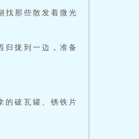
翻找那些散发着微光
西归拢到一边，准备
。
拿的破瓦罐、锈铁片