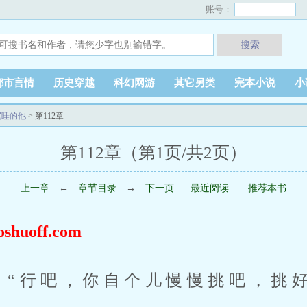
账号：
搜索
都市言情
历史穿越
科幻网游
其它另类
完本小说
小
沉睡的他
> 第112章
第112章（第1页/共2页）
上一章
←
章节目录
→
下一页
最近阅读
推荐本书
uoff.com
：“行吧，你自个儿慢慢挑吧，挑