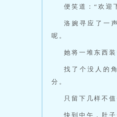
便笑道：“欢迎
洛婉寻应了一
呢。
她将一堆东西装
找了个没人的
分。
只留下几样不值
快到中午，肚子