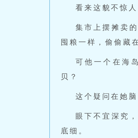
看来这貌不惊人
集市上摆摊卖
囤粮一样，偷偷藏
可他一个在海
贝？
这个疑问在她脑
眼下不宜深究
底细。