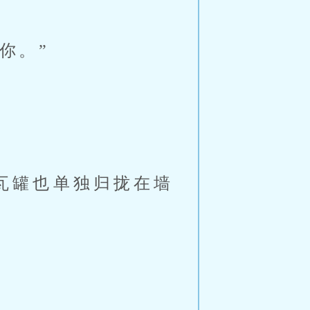
你。”
瓦罐也单独归拢在墙