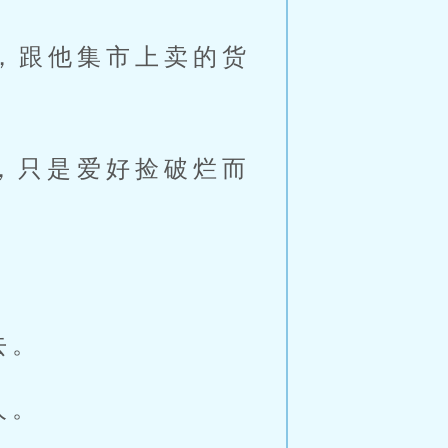
，跟他集市上卖的货
，只是爱好捡破烂而
去。
人。