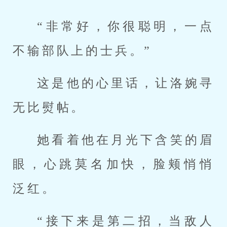
“非常好，你很聪明，一点
不输部队上的士兵。”
这是他的心里话，让洛婉寻
无比熨帖。
她看着他在月光下含笑的眉
眼，心跳莫名加快，脸颊悄悄
泛红。
“接下来是第二招，当敌人