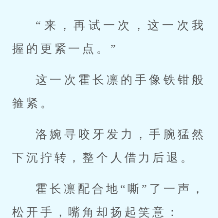
“来，再试一次，这一次我
握的更紧一点。”
这一次霍长凛的手像铁钳般
箍紧。
洛婉寻咬牙发力，手腕猛然
下沉拧转，整个人借力后退。
霍长凛配合地“嘶”了一声，
松开手，嘴角却扬起笑意：