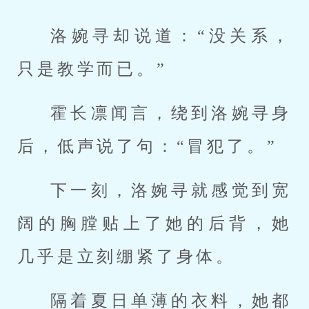
洛婉寻却说道：“没关系，
只是教学而已。”
霍长凛闻言，绕到洛婉寻身
后，低声说了句：“冒犯了。”
下一刻，洛婉寻就感觉到宽
阔的胸膛贴上了她的后背，她
几乎是立刻绷紧了身体。
隔着夏日单薄的衣料，她都