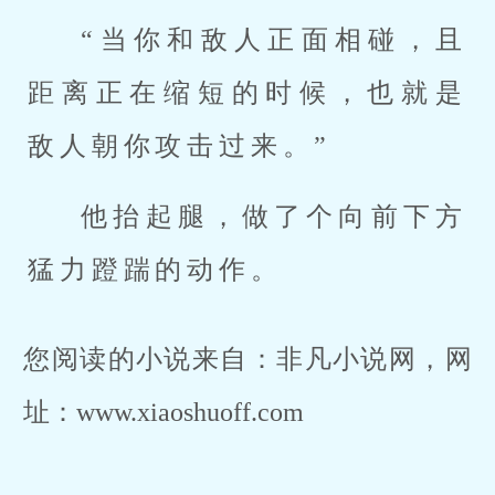
“当你和敌人正面相碰，且
距离正在缩短的时候，也就是
敌人朝你攻击过来。”
他抬起腿，做了个向前下方
猛力蹬踹的动作。
您阅读的小说来自：非凡小说网，网
址：www.xiaoshuoff.com