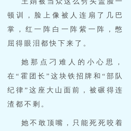
王娟被当众这么劈头盖脸一
顿训，脸上像被人连扇了几巴
掌，红一阵白一阵紫一阵，憋
屈得眼泪都快下来了。
她那点刁难人的小心思，
在“霍团长”这块铁招牌和“部队
纪律”这座大山面前，被碾得连
渣都不剩。
她不敢顶嘴，只能死死咬着