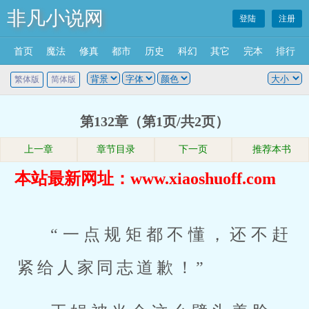
非凡小说网
登陆
注册
首页
魔法
修真
都市
历史
科幻
其它
完本
排行
繁体版
简体版
第132章（第1页/共2页）
上一章
章节目录
下一页
推荐本书
本站最新网址：www.xiaoshuoff.com
“一点规矩都不懂，还不赶
紧给人家同志道歉！”