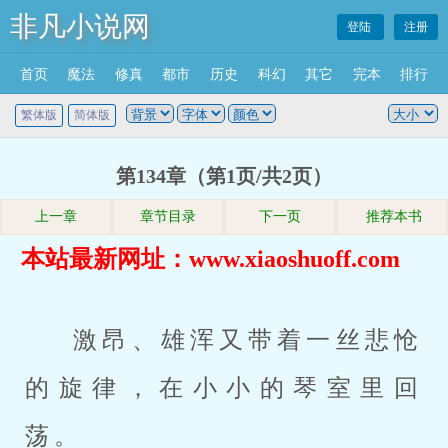
非凡小说网
登陆
注册
首页
魔法
修真
都市
历史
科幻
其它
完本
排行
繁体版
简体版
第134章（第1页/共2页）
上一章
章节目录
下一页
推荐本书
本站最新网址：www.xiaoshuoff.com
激昂、雄浑又带着一丝悲怆
的旋律，在小小的琴室里回
荡。