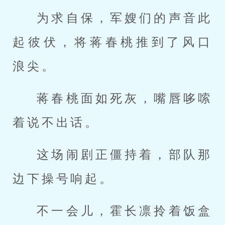
为求自保，军嫂们的声音此
起彼伏，将蒋春桃推到了风口
浪尖。
蒋春桃面如死灰，嘴唇哆嗦
着说不出话。
这场闹剧正僵持着，部队那
边下操号响起。
不一会儿，霍长凛拎着饭盒