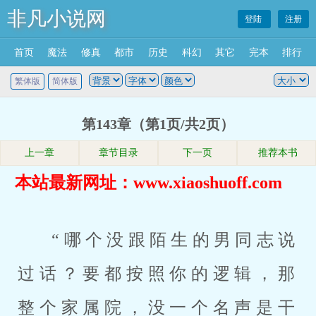
非凡小说网
登陆
注册
首页
魔法
修真
都市
历史
科幻
其它
完本
排行
繁体版
简体版
第143章（第1页/共2页）
上一章
章节目录
下一页
推荐本书
本站最新网址：www.xiaoshuoff.com
“哪个没跟陌生的男同志说
过话？要都按照你的逻辑，那
整个家属院，没一个名声是干