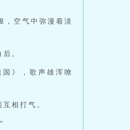
梭，空气中弥漫着淡
白后。
祖国》，歌声雄浑嘹
面互相打气。
”