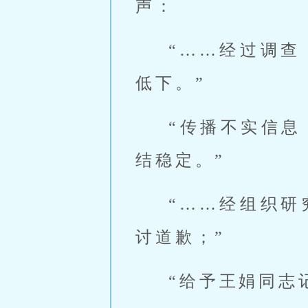
声：
“……经过调
低下。”
“传播不实信
结稳定。”
“……经组织
讨道歉；”
“给予王娟同志