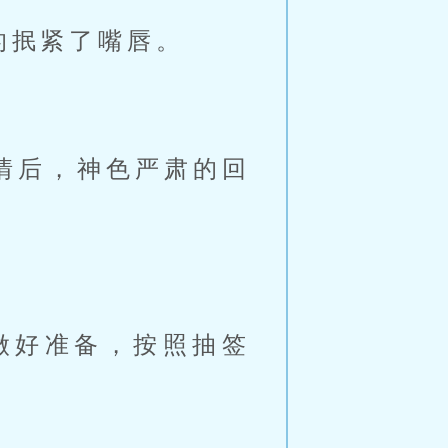
的抿紧了嘴唇。
情后，神色严肃的回
做好准备，按照抽签