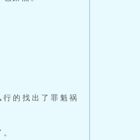
风行的找出了罪魁祸
了。