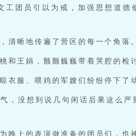
、文工团员引以为戒，加强思想道德
，清晰地传遍了营区的每一个角落
桃和王娟，颤颤巍巍带着哭腔的检
晾衣服、喂鸡的军嫂们纷纷停下了
凉气，没想到说几句闲话后果这么严
为晚上的表演做准备的团员们，也