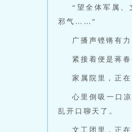
“望全体军属
邪气……”
广播声铿锵有力
紧接着便是蒋春
家属院里，正在
心里倒吸一口
乱开口聊天了。
文工团里，正在