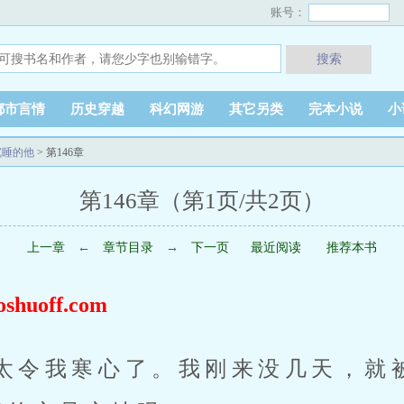
账号：
搜索
都市言情
历史穿越
科幻网游
其它另类
完本小说
小
沉睡的他
> 第146章
第146章（第1页/共2页）
上一章
←
章节目录
→
下一页
最近阅读
推荐本书
uoff.com
，太令我寒心了。我刚来没几天，就