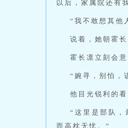
以后，家属院还有
“我不敢想其他
说着，她朝霍长
霍长凛立刻会意
“婉寻，别怕，
他目光锐利的看
“这里是部队
而高枕无忧。”