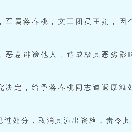
查，军属蒋春桃，文工团员王娟，因
息，恶意诽谤他人，造成极其恶劣影
研究决定，给予蒋春桃同志遣返原籍
记过处分，取消其演出资格，责令其