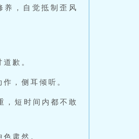
修养，自觉抵制歪风
。
讨道歉。
动作，侧耳倾听。
重，短时间内都不敢
神色肃然。