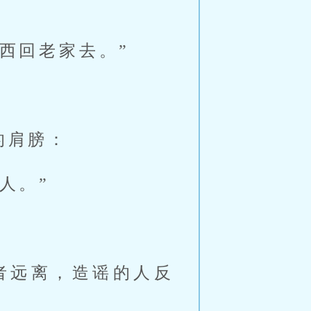
西回老家去。”
的肩膀：
人。”
者远离，造谣的人反