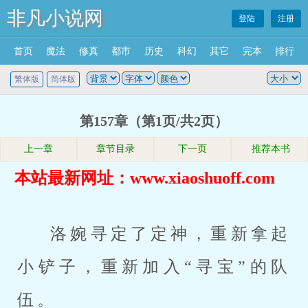
非凡小说网
登陆
注册
首页
魔法
修真
都市
历史
科幻
其它
完本
排行
繁体版
简体版
第157章（第1页/共2页）
上一章
章节目录
下一页
推荐本书
本站最新网址：www.xiaoshuoff.com
洛婉寻定了定神，重新拿起
小铲子，重新加入“寻宝”的队
伍。