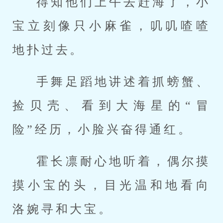
得知他们上午去赶海了，小
宝立刻像只小麻雀，叽叽喳喳
地扑过去。
手舞足蹈地讲述着抓螃蟹、
捡贝壳、看到大海星的“冒
险”经历，小脸兴奋得通红。
霍长凛耐心地听着，偶尔摸
摸小宝的头，目光温和地看向
洛婉寻和大宝。