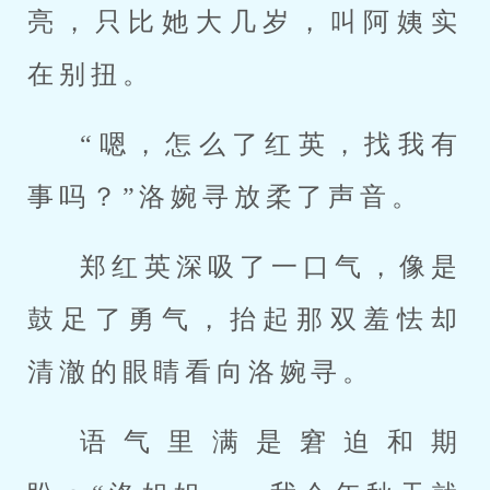
亮，只比她大几岁，叫阿姨实
在别扭。
“嗯，怎么了红英，找我有
事吗？”洛婉寻放柔了声音。
郑红英深吸了一口气，像是
鼓足了勇气，抬起那双羞怯却
清澈的眼睛看向洛婉寻。
语气里满是窘迫和期