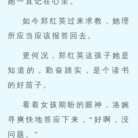
她一直记在心里。
如今郑红英过来求教，她理
所应当应该报答回去。
更何况，郑红英这孩子她是
知道的，勤奋踏实，是个读书
的好苗子。
看着女孩期盼的眼神，洛婉
寻爽快地答应下来，“好啊，没
问题。”