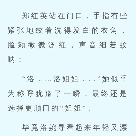
郑红英站在门口，手指有些
紧张地绞着洗得发白的衣角，
脸颊微微泛红，声音细若蚊
呐：
“洛……洛姐姐……”她似乎
为称呼犹豫了一瞬，最终还是
选择更顺口的“姐姐”。
毕竟洛婉寻看起来年轻又漂