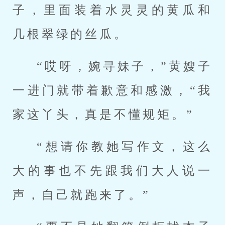
子，里面装着水灵灵的黄瓜和
几根翠绿的丝瓜。
“哎呀，婉寻妹子，”黄嫂子
一进门就带着歉意和感激，“我
家这丫头，真是不懂规矩。”
“想请你教她写作文，这么
大的事也不先跟我们大人说一
声，自己就跑来了。”