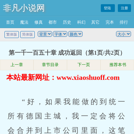
非凡小说网
登陆
注册
首页
魔法
修真
都市
历史
科幻
其它
完本
排行
繁体版
简体版
第一千一百五十章 成功返回（第1页/共2页）
上一章
章节目录
下一页
推荐本书
本站最新网址：www.xiaoshuoff.com
“好，如果我能做的到统一
所有德国主城，我一定会将公
会合并到上市公司里面，这笔